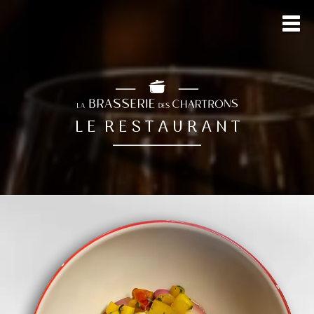
L E R E S T A U R A N T