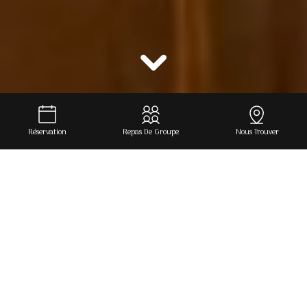
Réservation
Repas De Groupe
Nous Trouver
OFFRE SPÉCIALE
MENU DES CHARTRONS À 30 €
MIDI ET SOIR, DU 27 JUILLET
AU 31 AOÛT 2026. PROFITEZ-
EN DÈS MAINTENANT !